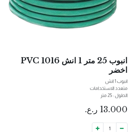
انبوب 25 متر 1 انش 1016 PVC
اخضر
انبوب 1 انش
متعدد الاستخدامات
الطول : 25 متر
13.000
ر.ع.