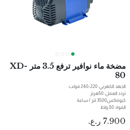
مضخة ماء نوافير ترفع 3.5 متر XD-
80
الجهد الكهربي: 220-240 فولت
تردد العمل: 50هرتز
كيوماكس3500 لتر / ساعة
القوة: 80 واط
7.900
ر.ع.