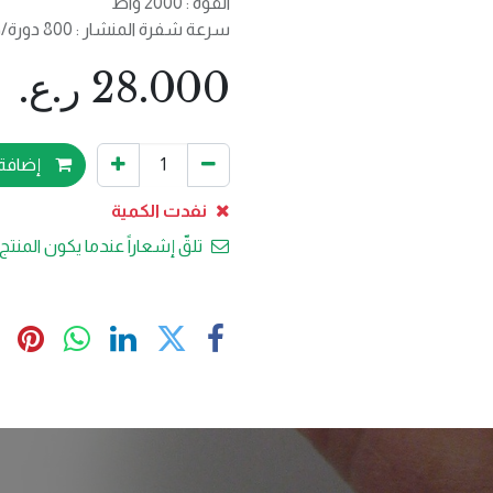
القوة : 2000 واط
سرعة شفرة المنشار : 800 دورة/دقيقة
28.000
ر.ع.
إضافة 
نفدت الكمية
تلقّ إشعاراً عندما يكون المنتج 