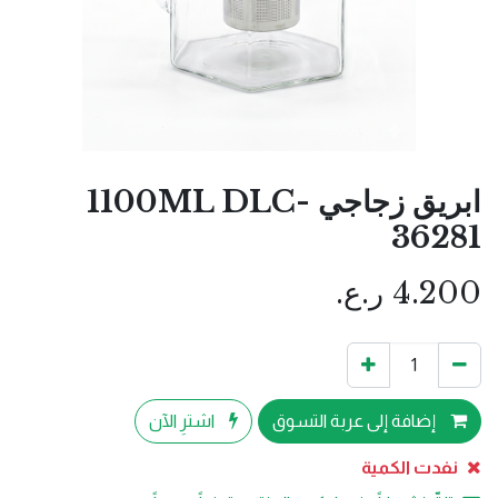
ابريق زجاجي 1100ML DLC-
36281
4.200
ر.ع.
إضافة إلى عربة التسوق
اشترِ الآن
نفدت الكمية