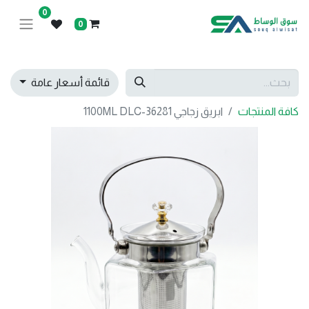
0
0
قائمة أسعار عامة
كافة المنتجات
ابريق زجاجي 1100ML DLC-36281