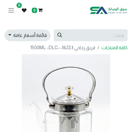
0
0
قائمة أسعار عامة
كافة المنتجات
ابريق زجاجي 1500ML -DLC--36283