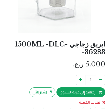
ابريق زجاجي 1500ML -DLC-
-36283
5.000
ر.ع.
إضافة إلى عربة التسوق
اشترِ الآن
نفدت الكمية