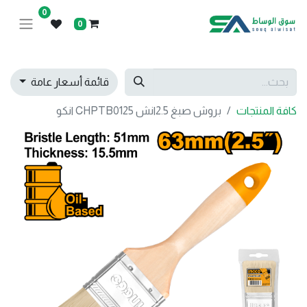
0
0
قائمة أسعار عامة
كافة المنتجات
بروش صبغ 2.5انش CHPTB0125 انكو