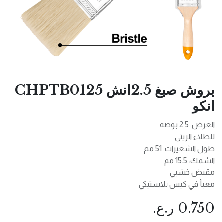
بروش صبغ 2.5انش CHPTB0125
انكو
العرض: 2.5 بوصة
للطلاء الزيتي
طول الشعيرات: 51 مم
السُمك: 15.5 مم
مقبض خشبي
معبأ في كيس بلاستيكي
0.750
ر.ع.