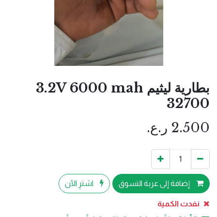
بطارية ليثيم 3.2V 6000 mah
32700
2.500
ر.ع.
إضافة إلى عربة التسوق
اشترِ الآن
نفدت الكمية