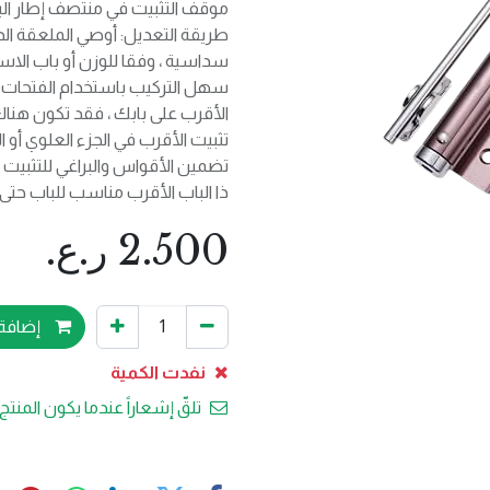
موقف التثبيت في منتصف إطار الب
طريقة التعديل: أوصي الملعقة الد
سداسية ، وفقا للوزن أو باب الاس
سهل التركيب باستخدام الفتحات ال
الأقرب على بابك ، فقد تكون هناك 
تثبيت الأقرب في الجزء العلوي أو 
تضمين الأقواس والبراغي للتثبيت
ذا الباب الأقرب مناسب للباب حتى 110 رطل وعرض 39 بوصة
2.500
ر.ع.
إضافة 
نفدت الكمية
تلقّ إشعاراً عندما يكون المنتج 