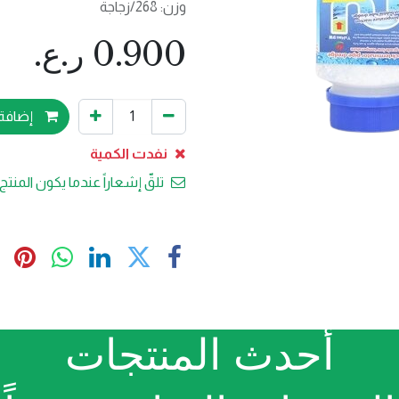
وزن: 268/زجاجة
0.900
ر.ع.
إضافة 
نفدت الكمية
تلقّ إشعاراً عندما يكون المنتج 
أحدث المنتجات