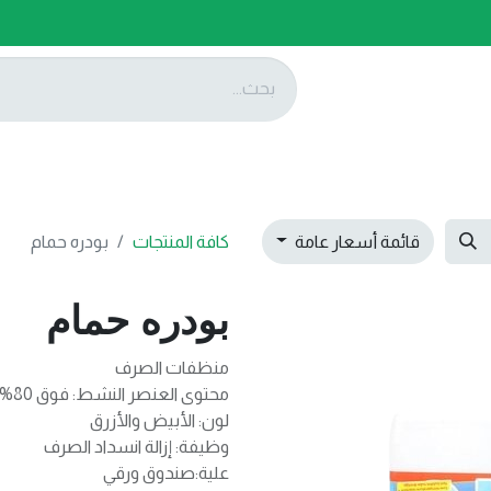
ات
عروضنا
تواصل معنا
قائمة أسعار عامة
كافة المنتجات
بودره حمام
بودره حمام
منظفات الصرف
محتوى العنصر النشط: فوق 80% (شامل)
لون: الأبيض والأزرق
وظيفة: إزالة انسداد الصرف
علية:صندوق ورقي