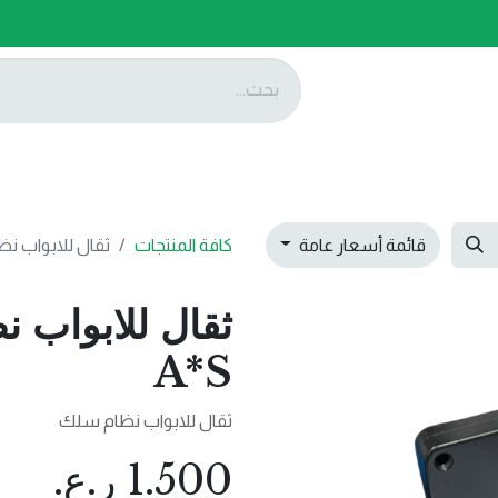
ات
عروضنا
تواصل معنا
قائمة أسعار عامة
كافة المنتجات
ثقال للابواب نظام س
A*S
ثقال للابواب نظام سلك
1.500
ر.ع.