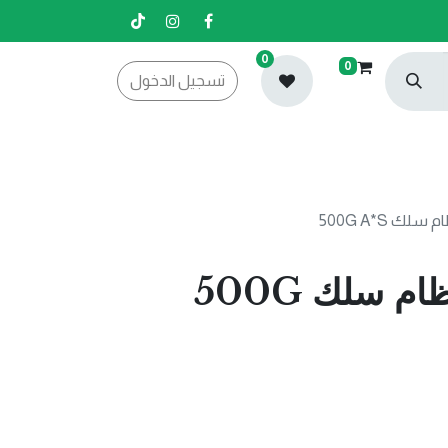
0
0
تسجيل الدخول
لك 500G A*S
ثقال للابواب نظام سلك 500G