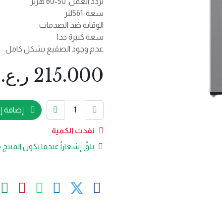
تردد العمل: 50-60 هرتز
سعة: 561لتر
الوقاية ضد الصدمات
سعة كبيرة جدا
عدم وجود الصقيع بشكل كامل
215.000
ر.ع.
إضافة إل
نفدت الكمية
تلقّ إشعاراً عندما يكون المنتج م