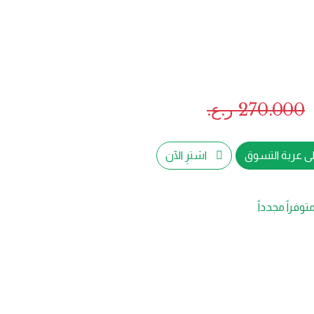
270.000
ر.ع.
ى عربة التسوق
اشترِ الآن
توفراً مجدداً