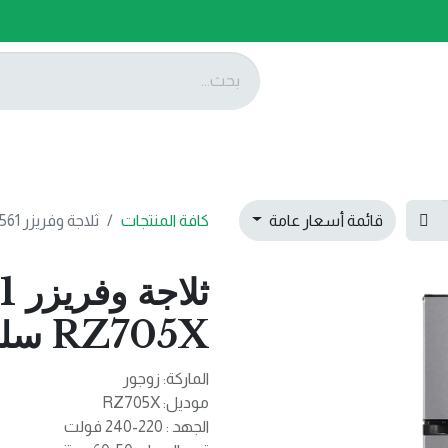
ات
عروضنا
تواصل معنا
قائمة أسعار عامة
كافة المنتجات
ثلاجة وفريزر 561 لتر وقافية RZ705X سلفر
RZ705X سلفر
الماركة: زوجور
موديل: RZ705X
الجهد : 220-240 فولت