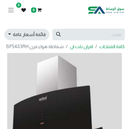
0
0
قائمة أسعار عامة
كافة المنتجات
افران بلت ان
شفاطة هواء فرن SF5483RH