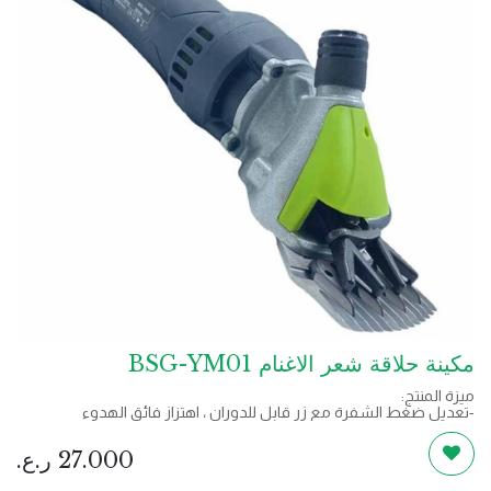
مكينة حلاقة شعر الاغنام BSG-YM01
ميزة المنتج:
-تعديل ضغط الشفرة مع زر قابل للدوران ، اهتزاز فائق الهدوء
ومنخفض.
-درجة حرارة باردة عند عملية وقت طويل ، بسهولة للوصول إلى الحيوان.
27.000
ر.ع.
-مجموعة واحدة كاملة في صندوق الأدوات. سرعة عالية ، ومناسبة للقص
اليومي.