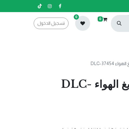
0
0
تسجيل الدخول
ء DLC-37454
الة تغليف بتفريغ الهواء DLC-