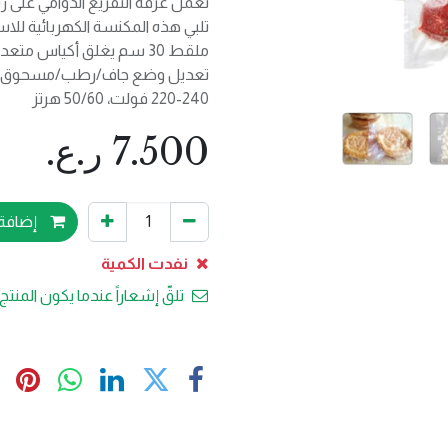
تعمل غرفة التفريغ الدوامي على 
تلبي هذه المكنسة الكهربائية للاس
ملقط 30 سم يغلق أكياس متعددة تعمل في وقت واحد.
تعديل وضع جاف/رطب/مسحوق متع
220-240 فولت، 50/60 هرتز
7.500
ر.ع.
إضافة 
نفدت الكمية
تلقّ إشعاراً عندما يكون المنتج 