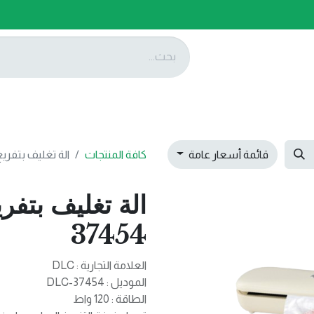
ات
عروضنا
تواصل معنا
قائمة أسعار عامة
كافة المنتجات
الة تغليف بتفريغ الهوا
37454
العلامة التجارية : DLC
الموديل : DLC-37454
الطاقة : 120 واط