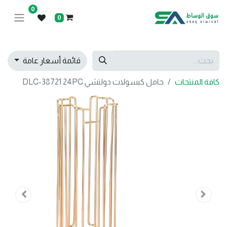
0
0
قائمة أسعار عامة
كافة المنتجات
حامل كبسولات دولتشي DLC-38721 24PC