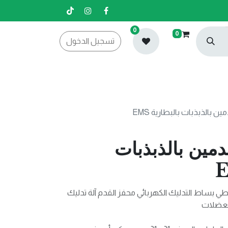
0
0
تسجيل الدخول
 بالذبذبات بالبطارية EMS
مين بالذبذبات
للطي بساط التدليك الكهربائي محفز القدم آلة تدليك
العضلات