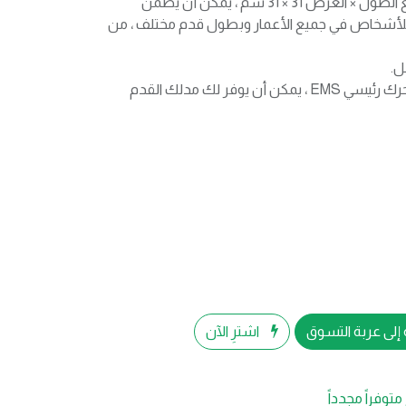
بالنسبة لأحجام القدم العريضة: مع الطول × العرض 31 × 31 سم ، يمكن أن يضمن
للأشخاص في جميع الأعمار وبطول قدم مختلف ، من
ل.
عملية سهلة: فقط قم بتثبيت محرك رئيسي EMS ، يمكن أن يوفر لك مدلك القدم
إلى عربة التسوق
اشترِ الآن
متوفراً مجدداً