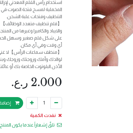
استخدام رأس القلم المعدني لإزال
المخملية لمسح فتحة الصوت في 
التنظيف وفتحات علبة الشحن.
【قلم تنظيف متعدد الوظائف】 يمك
والايباد والكاميرا وغيرها من المن
على شكل قلم صغير وسهل الحمل
أي وقت وفي أي مكان.
【منظف سماعات الرأس】لا غنى ع
لوالدك وأمك وزوجتك وزوجك وبنا
الأذن البلوتوث الخاصة بك أو عائل
2.000
ر.ع.
إضافة 
نفدت الكمية
تلقّ إشعاراً عندما يكون المنتج 