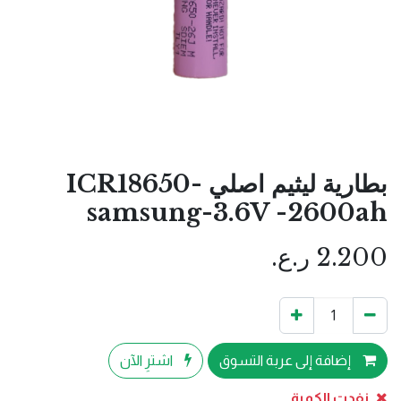
بطارية ليثيم اصلي ICR18650-
samsung-3.6V -2600ah
2.200
ر.ع.
إضافة إلى عربة التسوق
اشترِ الآن
نفدت الكمية