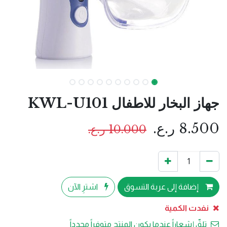
جهاز البخار للاطفال KWL-U101
8.500
ر.ع.
10.000
ر.ع.
إضافة إلى عربة التسوق
اشترِ الآن
نفدت الكمية
تلقّ إشعاراً عندما يكون المنتج متوفراً مجدداً