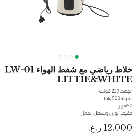
خلاط رياضي مع شفط الهواء LW-01
LITTIE&WHITE
الجهد: 220 فولت
القوة: 500 واط
50هرتز
خفيف الوزن وسهل الحمل
12.000
ر.ع.