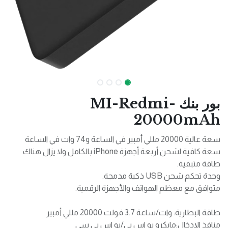
بور بنك MI-Redmi-
20000mAh
سعة عالية 20000 مللي أمبير في الساعة و74 وات في الساعة
سعة كافية لشحن أربعة أجهزة iPhone بالكامل ولا يزال هناك
طاقة متبقية.
وحدة تحكم شحن USB ذكية مدمجة.
متوافق مع معظم الهواتف والأجهزة الرقمية.
طاقة البطارية: وات/ساعة 3.7 فولت 20000 مللي أمبير
منافذ الإدخال:مايكرو يو اس بي/يو اس بي سي