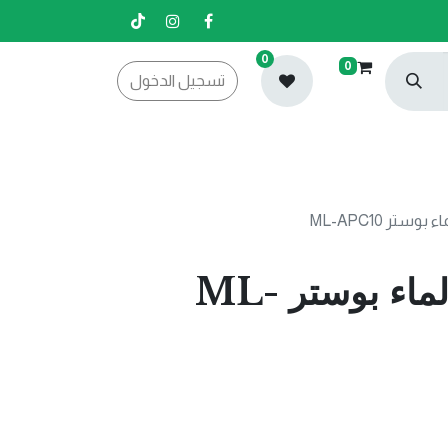
0
0
تسجيل الدخول
تر ML-APC10
جهاز تحسس الماء بوستر ML-