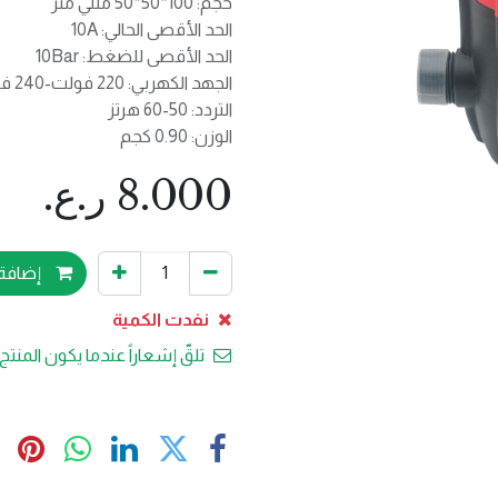
حجم: 100*50*50 مللي متر
الحد الأقصى الحالي: 10A
الحد الأقصى للضغط: 10Bar
الجهد الكهربي: 220 فولت-240 فولت
التردد: 50-60 هرتز
الوزن: 0.90 كجم
8.000
ر.ع.
إضافة 
نفدت الكمية
تلقّ إشعاراً عندما يكون المنتج 