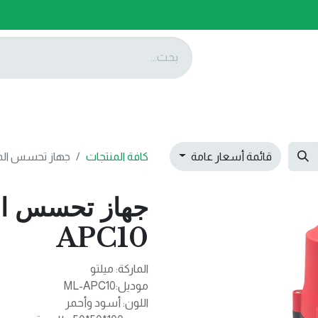
ات
عروضنا
تواصل معنا
قائمة أسعار عامة
كافة المنتجات
جهاز تحسس الماء بوس
APC10
الماركة: ميلتو
موديل:ML-APC10
اللون: أسود وأحمر