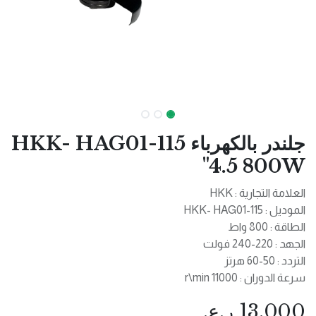
جلندر بالكهرباء HKK- HAG01-115
"4.5 800W
العلامة التجارية : HKK
الموديل : HKK- HAG01-115
الطاقة : 800 واط
الجهد : 220-240 فولت
التردد : 50-60 هرتز
سرعة الدوران : 11000 r\min
13.000
ر.ع.