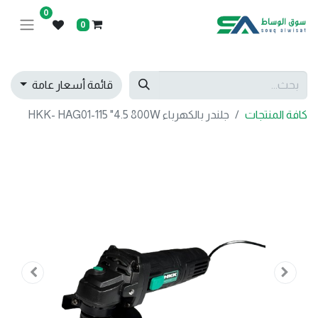
0
0
قائمة أسعار عامة
كافة المنتجات
جلندر بالكهرباء HKK- HAG01-115 "4.5 800W