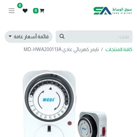
0
0
قائمة أسعار عامة
كافة المنتجات
تايمر كهربائي عادي MD-HWA2001 13A