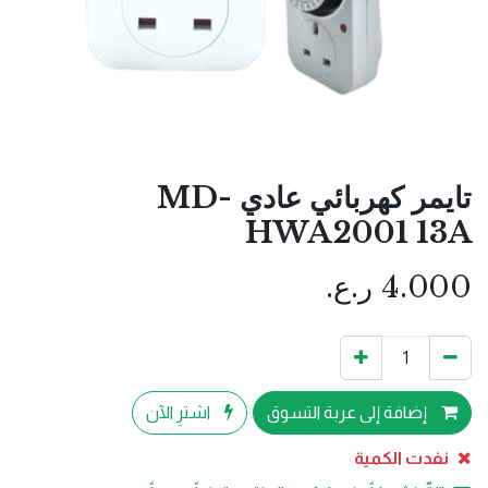
تايمر كهربائي عادي MD-
HWA2001 13A
4.000
ر.ع.
إضافة إلى عربة التسوق
اشترِ الآن
نفدت الكمية