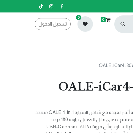
0
0
تسجيل الدخول
شرش ولاعة OALE-iCar4-
استمتع بتجربة شحن مريحة وذكية أثناء القيادة مع شاحن السيارة OALE 4-in-1 متعدد
الاستخدامات. يتميز هذا الشاحن بتصميم عصري قابل للتعديل بزاوية 180 درجة
لسهولة الاستخدام في جميع أوضاع السيارة، ويأتي مزودًا بكابلات مدمجة USB-C