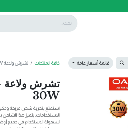
ات
عروضنا
تواصل معنا
قائمة أسعار عامة
كافة المنتجات
تشرش ولاعة OALE-iCar4-30W
ت
30W