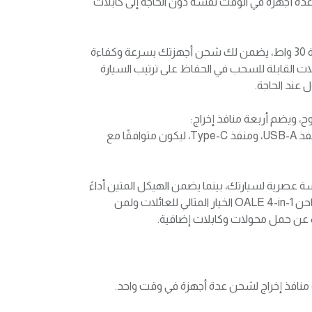
Type تتيح شحن عدة أجهزة في الوقت نفسه دون الحاجة إلى كابلات
بفضل تقنية الشحن السريع بقدرة 30 واط، يضمن لك شحن أجهزتك بسرعة وكفاءة
بلات القابلة للسحب في الحفاظ على ترتيب السيارة
عند الحاجة.
 ويضم أربعة منافذ إخراج:
كابل Type-C، كابل Lightning، منفذ USB-A، ومنفذ Type-C، ليكون متوافقًا مع
 عصرية لسيارتك، بينما يضمن الهيكل المتين أداءً
موثوقًا للاستخدام اليومي. يُعد شاحن OALE 4-in-1 الخيار المثالي للعائلات ولمن
 عن حمل محولات وكابلات إضافية.
 منافذ إخراج لشحن عدة أجهزة في وقت واحد.