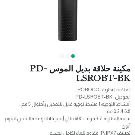
مكينة حلاقة بديل الموس PD-
LSROBT-BK
العلامة التجارية : PORODO
الموديل : PD-LSROBT-BK
أمشاط التوجيه: 1 مشط توجيه قابل للتعديل بأطوال 5 مم:
0،2،4،6،8 مم
سعة البطارية: 3.7 فولت 600 مللي أمبير قابلة لإعادة الشحن ليثيوم
أيون
تصنيف IP: IPX7 مقاوم للماء لكامل الجسم