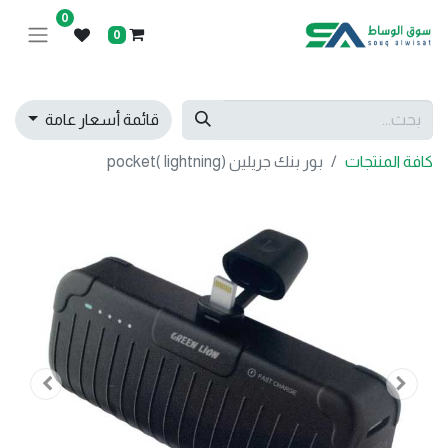
0
0
قائمة أسعار عامة
كافة المنتجات
بور بنك جريلين pocket( lightning)