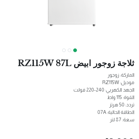
ثلاجة زوجور ابيض RZ115W 87L
الماركة: زوجور
موديل: RZ115W
الجهد الكهربي: 240-220 فولت
القوة: 115 واط
تردد: 50 هرتز
الطاقة الحالية: 07A
سعة: 87 لتر