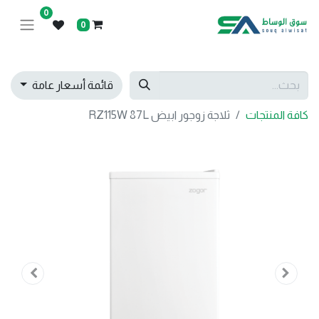
0
0
قائمة أسعار عامة
كافة المنتجات
ثلاجة زوجور ابيض RZ115W 87L