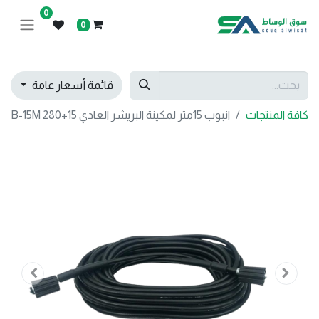
0
0
قائمة أسعار عامة
كافة المنتجات
انبوب 15متر لمكينة البريشر العادي B-15M 280+15