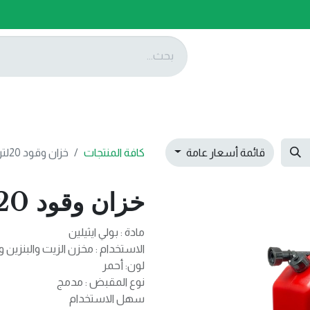
ات
عروضنا
تواصل معنا
قائمة أسعار عامة
كافة المنتجات
خزان وقود 20لتر HDPE OIL
خزان وقود 20لتر HDPE OIL
مادة : بولي ايثيلين
الاستخدام : مخزن الزيت والبنزين وا
لون: أحمر
نوع المقبض : مدمج
سهل الاستخدام