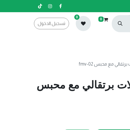
0
0
تسجيل الدخول
رتقالي مع محبس fmv-02
لات برتقالي مع محبس