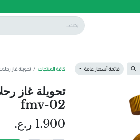
ات
عروضنا
تواصل معنا
قائمة أسعار عامة
كافة المنتجات
تحويلة غاز رحلات ب
تحويلة غاز رح
fmv-02
1.900
ر.ع.