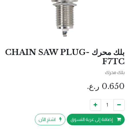
بلك محرك CHAIN SAW PLUG-
F7TC
بلك محرك
0.650
ر.ع.
إضافة إلى عربة التسوق
اشترِ الآن