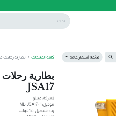
ات
عروضنا
تواصل معنا
قائمة أسعار عامة
كافة المنتجات
بطارية رحلات متنقلة 4 في 1
JSA17
الماركة: ميلتو
موديل: 1 -ML-JSA17
بدء تشغيل : 12 فولت