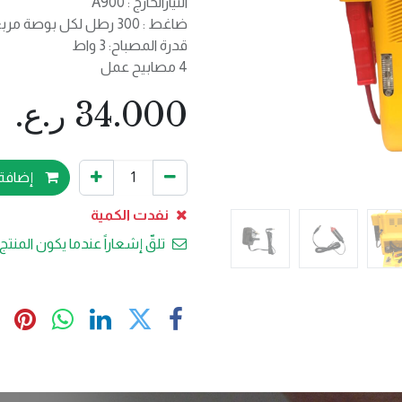
التيارالخارج : A900
ضاغط : 300 رطل لكل بوصة مربعة
قدرة المصباح: 3 واط
4 مصابيح عمل
34.000
ر.ع.
إضافة 
نفدت الكمية
تلقّ إشعاراً عندما يكون المنتج 