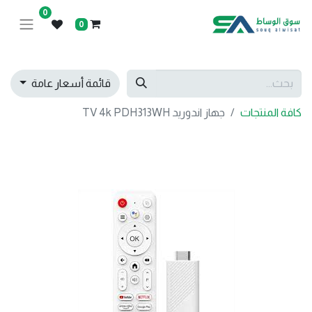
0
0
قائمة أسعار عامة
كافة المنتجات
جهاز اندوريد TV 4k PDH313WH