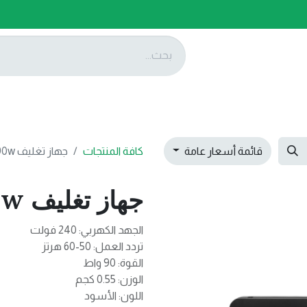
ات
عروضنا
تواصل معنا
قائمة أسعار عامة
كافة المنتجات
جهاز تغليف ZKFK-001 90w
جهاز تغليف ZKFK-001 90w
الجهد الكهربي: 240 فولت
تردد العمل: 50-60 هرتز
القوة: 90 واط
الوزن: 0.55 كجم
اللون: الأسود