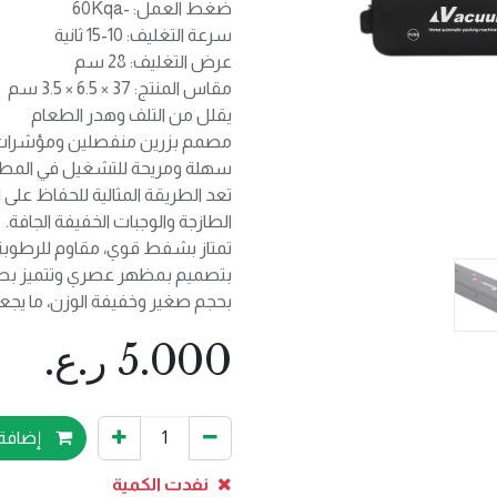
ضغط العمل: -60Kqa
سرعة التغليف: 10-15 ثانية
عرض التغليف: 28 سم
مقاس المنتج: 37 × 6.5 × 3.5 سم
يقلل من التلف وهدر الطعام
مصمم بزرين منفصلين ومؤشرات LED لوضعين مختلف
سهلة ومريحة للتشغيل في المطب
تعد الطريقة المثالية للحفاظ على 
الطازجة والوجبات الخفيفة الجافة.
تمتاز بشفط قوي، مقاوم للرطوبة و
بتصميم بمظهر عصري وتتميز ب
بحجم صغير وخفيفة الوزن، ما يجع
5.000
ر.ع.
إضافة 
نفدت الكمية