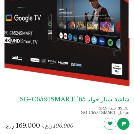
شاشة ستار جولد 65" SG-C6524SMART
الماركة: ستار جولد
موديل: SG-C6524SMART
الجهد: 240 فولت
القوة: 260 واط
169.000
ر.ع.
190.000
ر.ع.
مخرج USB2.0X2
رسيفر داخلي ارضي وفضائي