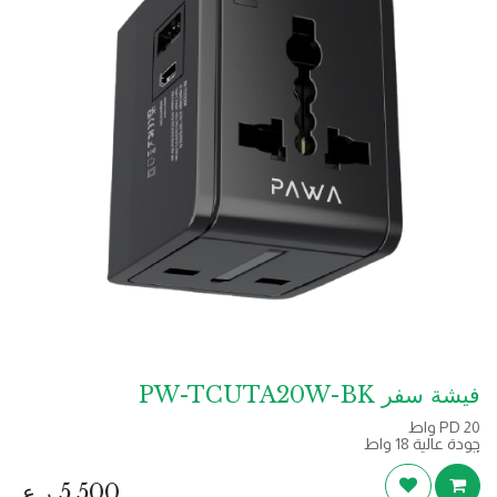
فيشة سفر PW-TCUTA20W-BK
PD 20 واط
جودة عالية 18 واط
أكثر من 150 دولة
الاستخدام العالمي
5.500
ر.ع.
الشحن السريع